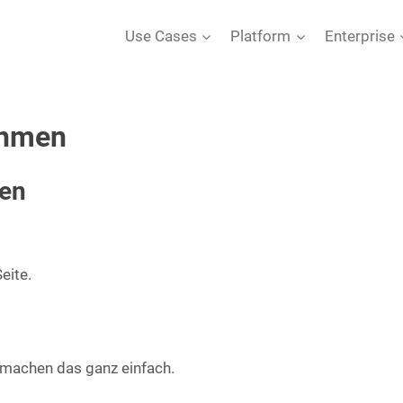
Use Cases
Platform
Enterprise
ehmen
men
eite.
 machen das ganz einfach.