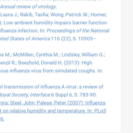
Annual review of virology
.
 Laura J.; Rakib, Tasfia; Wong, Patrick W.; Homer,
): Low ambient humidity impairs barrier function
fluenza infection. In:
Proceedings of the National
ited States of America
116 (22), S. 10905–
se M.; McMillen, Cynthia M.; Lindsley, William G.;
Denzil R.; Beezhold, Donald H. (2013): High
ious influenza virus from simulated coughs. In:
l transmission of influenza A virus: a review of
Royal Society, Interface
6 Suppl 6, S. 783-90.
ra; Steel, John; Palese, Peter (2007): Influenza
 on relative humidity and temperature. In:
PLoS
6.