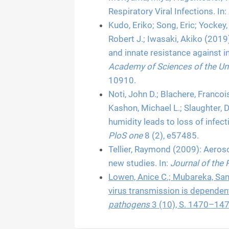
Respiratory Viral Infections. In:
Kudo, Eriko; Song, Eric; Yockey,
Robert J.; Iwasaki, Akiko (2019
and innate resistance against in
Academy of Sciences of the Un
10910.
Noti, John D.; Blachere, Francoi
Kashon, Michael L.; Slaughter, 
humidity leads to loss of infect
PloS one
8 (2), e57485.
Tellier, Raymond (2009): Aeroso
new studies. In:
Journal of the 
Lowen, Anice C.; Mubareka, Sami
virus transmission is dependent
pathogens
3 (10), S. 1470
–
147