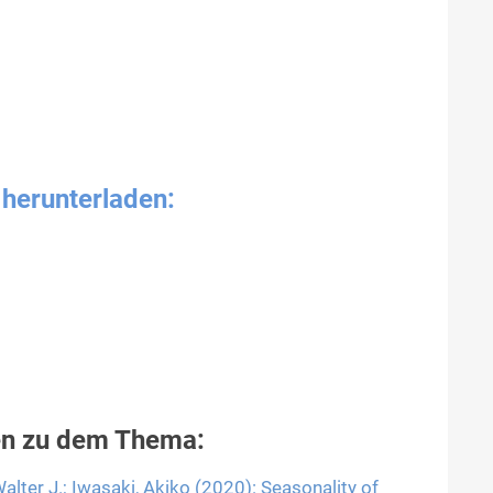
t
herunterladen
:
en zu dem Thema:
lter J.; Iwasaki, Akiko (2020): Seasonality of