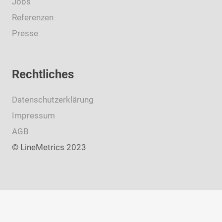
Jobs
Referenzen
Presse
Rechtliches
Datenschutzerklärung
Impressum
AGB
© LineMetrics 2023
This site is registered on
wpml.org
as a development site. Switch to a production
site key to
remove this banner
.