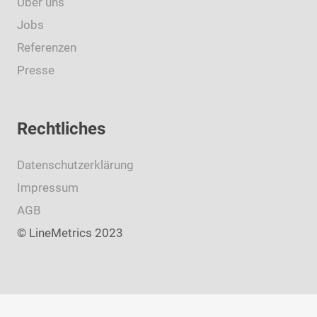
Über uns
Jobs
Referenzen
Presse
Rechtliches
Datenschutzerklärung
Impressum
AGB
© LineMetrics 2023
This site is registered on
wpml.org
as a development site. Switch to a production