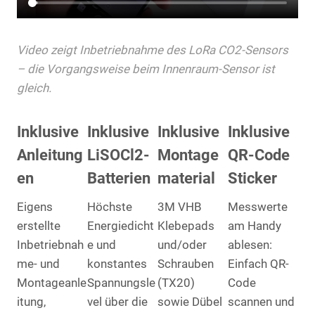
Video zeigt Inbetriebnahme des LoRa CO2-Sensors
– die Vorgangsweise beim Innenraum-Sensor ist
gleich.
Inklusive
Inklusive
Inklusive
Inklusive
Anleitung
LiSOCl2-
Montage
QR-Code
en
Batterien
material
Sticker
Eigens
Höchste
3M VHB
Messwerte
erstellte
Energiedicht
Klebepads
am Handy
Inbetriebnah
e und
und/oder
ablesen:
me- und
konstantes
Schrauben
Einfach QR-
Montageanle
Spannungsle
(TX20)
Code
itung,
vel über die
sowie Dübel
scannen und