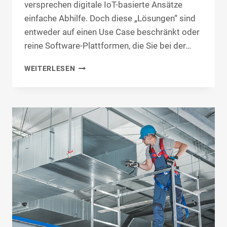
versprechen digitale IoT-basierte Ansätze
einfache Abhilfe. Doch diese „Lösungen“ sind
entweder auf einen Use Case beschränkt oder
reine Software-Plattformen, die Sie bei der…
SENSORDATEN-
WEITERLESEN
API
|
BESTEHENDE
SYSTEME
&
APPS
MIT
SENSORDATEN
ERWEITERN