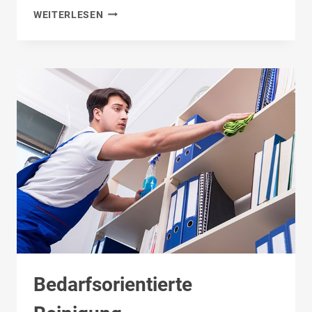
NEW
WEITERLESEN
WORK
&
COVID-
19:
MIT
SENSORDATEN
BÜROS
&
ARBEITSPLÄTZE
ZUKUNFTSSICHER
GESTALTEN
Bedarfsorientierte